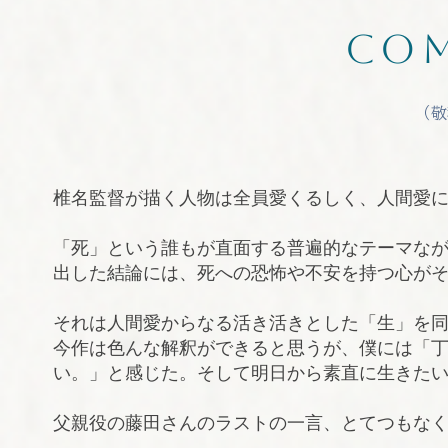
Co
​（
椎名監督が描く人物は全員愛くるしく、人間愛
「死」という誰もが直面する普遍的なテーマな
出した結論には、死への恐怖や不安を持つ心が
それは人間愛からなる活き活きとした「生」を
今作は色んな解釈ができると思うが、僕には「
い。」と感じた。そして明日から素直に生きた
父親役の藤田さんのラストの一言、とてつもな