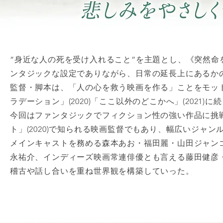
”身近な人の死を受け入れること”を主題とし、《突然
ンタジックな設定でありながら、日常の延長上にあるか
監督・脚本は、「人の心を救う映画を作る」ことをモッ
ラデーション」(2020)「ここ以外のどこかへ」(202
今回はファンタジックでフィクション性の強い作品に挑
ト」(2020)で知られる映画監督でもあり、幅広いジャ
メインキャストを務める森本あお・福田麗・山田ジャン
永祐介、インディーズ映画常連俳優とも言える藤田健彦
稽古や話し合いを重ね世界観を構築していった。