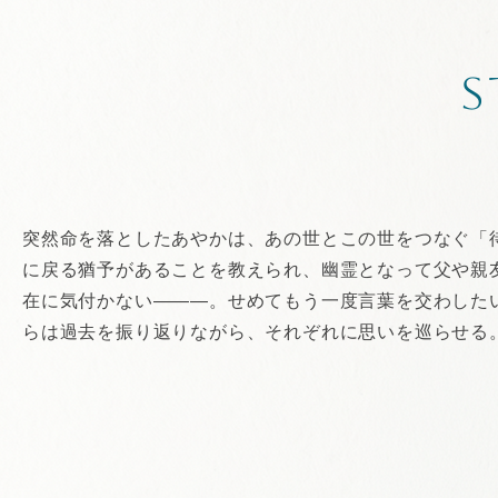
S
突然命を落としたあやかは、あの世とこの世をつなぐ「
に戻る猶予があることを教えられ、幽霊となって父や親
在に気付かない―――。せめてもう一度言葉を交わした
らは過去を振り返りながら、それぞれに思いを巡らせる